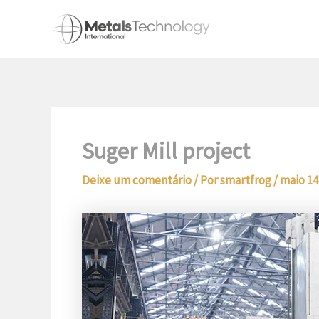
Ir
para
o
conteúdo
Suger Mill project
Deixe um comentário
/ Por
smartfrog
/
maio 14