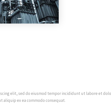
scing elit, sed do eiusmod tempor incididunt ut labore et dol
i ut aliquip ex ea commodo consequat.