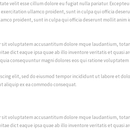
ptate velit esse cillum dolore eu fugiat nulla pariatur. Except
exercitation ullamco proident, sunt in culpa qui officia deseru
amco proident, sunt in culpa qui officia deserunt mollit anim i
ror sit voluptatem accusantitum dolore mque laudantium, totam
 vitae dict eaque ipsa quae ab illo inventore veritatis et quas
ed quia consequuntur magni dolores eos qui ratione voluptatem 
scing elit, sed do eiusmod tempor incididunt ut labore et dol
i ut aliquip ex ea commodo consequat.
ror sit voluptatem accusantitum dolore mque laudantium, totam
 vitae dict eaque ipsa quae ab illo inventore veritatis et quas